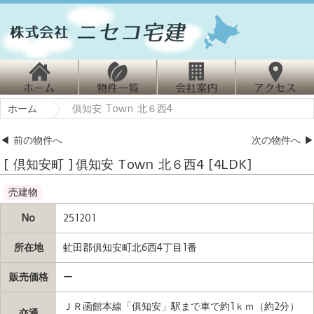
ホ
物
会
ホーム
俱知安 Town 北６西4
ーム
件情報
社案内
クセス
◀
前の物件へ
次の物件へ
▶
[ 倶知安町 ] 俱知安 Town 北６西4 [4LDK]
売建物
No
251201
所在地
虻田郡俱知安町北6西4丁目1番
販売価格
ー
ＪＲ函館本線「俱知安」駅まで車で約1ｋｍ（約2分）
交通