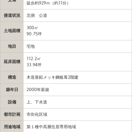
徒歩約929ｍ（約11分）
接道状況
北側 公道
300㎡
土地面積
90.75坪
地目
宅地
112.2㎡
延床面積
33.94坪
構造
木造亜鉛メッキ鋼板葺2階建
築年日
2000年新築
設備
上、下水道
都市計画
市街化区域
用途地域
第１種中高層住居専用地域