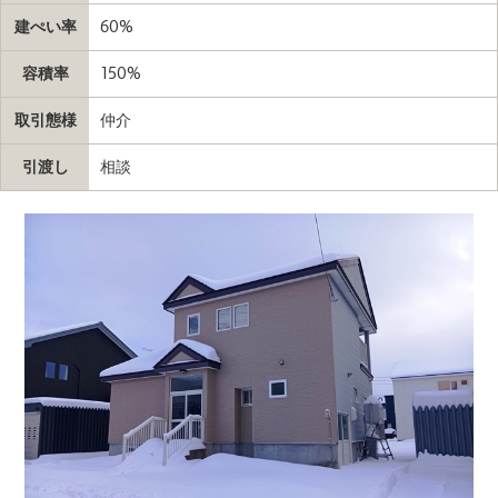
建ぺい率
60%
容積率
150%
取引態様
仲介
引渡し
相談