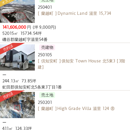
オススメ
250401
[ 蘭越町 ] Dynamic Land 湯里 15,734
141,606,000
円
(坪 9,000円)
52015㎡
15734.54坪
磯谷郡蘭越町字湯里54番
売約済
売建物
250105
[ 倶知安町 ] 俱知安 Town House 北5東3 [3階
建]
ー
244.13㎡
73.85坪
虻田郡俱知安町北5条東3丁目1番
売約済
売土地
250201
[ 蘭越町 ] High Grade Villa 湯里 124 ⑧
ー
411㎡
124.33坪