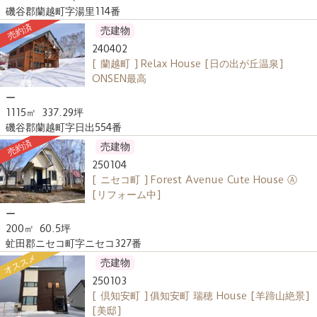
磯谷郡蘭越町字湯里114番
売約済
売建物
240402
[ 蘭越町 ] Relax House [日の出が丘温泉]
ONSEN最高
ー
1115㎡
337.29坪
磯谷郡蘭越町字日出554番
売約済
売建物
250104
[ ニセコ町 ] Forest Avenue Cute House Ⓐ
[リフォーム中]
ー
200㎡
60.5坪
虻田郡ニセコ町字ニセコ327番
オススメ
売建物
250103
[ 倶知安町 ] 俱知安町 瑞穂 House [羊蹄山絶景]
[美邸]