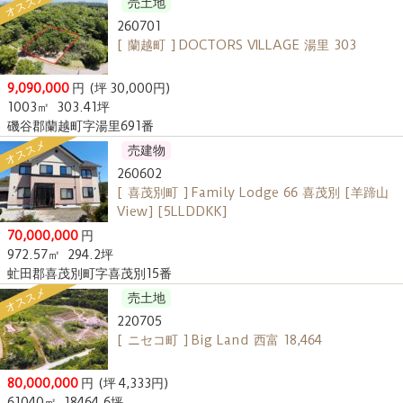
オススメ
売土地
260701
[ 蘭越町 ] DOCTORS VILLAGE 湯里 303
9,090,000
円
(坪 30,000円)
1003㎡
303.41坪
磯谷郡蘭越町字湯里691番
オススメ
売建物
260602
[ 喜茂別町 ] Family Lodge 66 喜茂別 [羊蹄山
View] [5LLDDKK]
70,000,000
円
972.57㎡
294.2坪
虻田郡喜茂別町字喜茂別15番
オススメ
売土地
220705
[ ニセコ町 ] Big Land 西富 18,464
80,000,000
円
(坪 4,333円)
61040㎡
18464.6坪