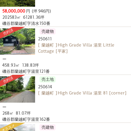
58,000,000
円
(坪 946円)
202583㎡
61281.36坪
磯谷郡蘭越町字清水150番
売約済
売建物
250611
[ 蘭越町 ] High Grade Villa 湯里 Little
Cottage [平家]
ー
458.93㎡
138.83坪
磯谷郡蘭越町字湯里121番
売約済
売土地
250614
[ 蘭越町 ] High Grade Villa 湯里 81 [corner]
ー
268㎡
81.07坪
磯谷郡蘭越町字湯里162番
オススメ
売建物