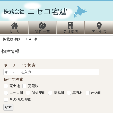
ホ
物
会
掲載物件数： 334 件
ーム
件情報
社案内
クセス
物件情報
キーワードで検索
条件で検索
売土地
売建物
ニセコ町
倶知安町
蘭越町
真狩村
岩内町
その他の地域