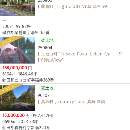
250805
[ 蘭越町 ] High Grade Villa 湯里 99
ー
330㎡
99.83坪
磯谷郡蘭越町字湯里162番
オススメ
売土地
250804
[ ニセコ町 ] Niseko Fukui Leben [ルート5]
[羊蹄山View]
168,000,000
円
6104㎡
1846.46坪
虻田郡ニセコ町字福井369番
オススメ
売土地
90107
[ 真狩村 ] Country Land 真狩.新陽
15,000,000
円
(坪 7,412円)
6690㎡
2023.73坪
虻田郡真狩村字新陽220番