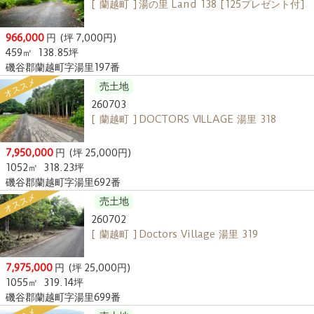
[ 蘭越町 ] 湯の里 Land 138 [125プレゼント付]
966,000
円
(坪 7,000円)
459㎡
138.85坪
磯谷郡蘭越町字湯里197番
オススメ
売土地
260703
[ 蘭越町 ] DOCTORS VILLAGE 湯里 318
7,950,000
円
(坪 25,000円)
1052㎡
318.23坪
磯谷郡蘭越町字湯里692番
オススメ
売土地
260702
[ 蘭越町 ] Doctors Village 湯里 319
7,975,000
円
(坪 25,000円)
1055㎡
319.14坪
磯谷郡蘭越町字湯里699番