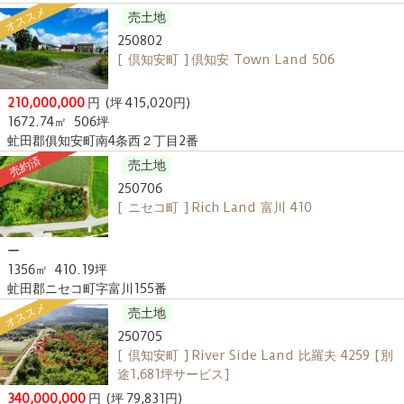
オススメ
売土地
250802
[ 倶知安町 ] 倶知安 Town Land 506
210,000,000
円
(坪 415,020円)
1672.74㎡
506坪
虻田郡俱知安町南4条西２丁目2番
売約済
売土地
250706
[ ニセコ町 ] Rich Land 富川 410
ー
1356㎡
410.19坪
虻田郡ニセコ町字富川155番
オススメ
売土地
250705
[ 倶知安町 ] River Side Land 比羅夫 4259 [別
途1,681坪サービス]
340,000,000
円
(坪 79,831円)