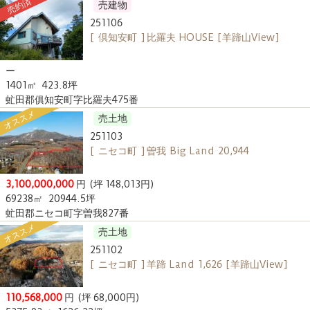
売約済
売建物
251106
[ 倶知安町 ] 比羅夫 HOUSE [羊蹄山View]
ー
1401㎡
423.8坪
虻田郡俱知安町字比羅夫475番
オススメ
売土地
251103
[ ニセコ町 ] 曽我 Big Land 20,944
3,100,000,000
円
(坪 148,013円)
69238㎡
20944.5坪
虻田郡ニセコ町字曽我827番
オススメ
売土地
251102
[ ニセコ町 ] 羊蹄 Land 1,626 [羊蹄山View]
110,568,000
円
(坪 68,000円)