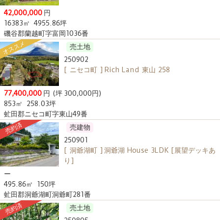
42,000,000
円
16383㎡
4955.86坪
磯谷郡蘭越町字富岡1036番
オススメ
売土地
250902
[ ニセコ町 ] Rich Land 東山 258
77,400,000
円
(坪 300,000円)
853㎡
258.03坪
虻田郡ニセコ町字東山49番
売約済
売建物
250901
[ 洞爺湖町 ] 洞爺湖 House 3LDK [展望デッキあ
り]
ー
495.86㎡
150坪
虻田郡洞爺湖町洞爺町281番
売約済
売土地