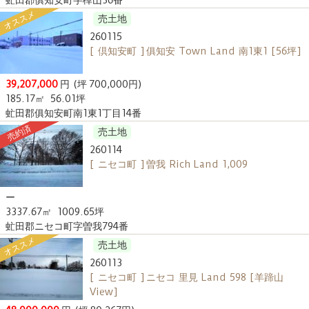
虻田郡俱知安町字樺山36番
オススメ
売土地
260115
[ 倶知安町 ] 俱知安 Town Land 南1東1 [56坪]
39,207,000
円
(坪 700,000円)
185.17㎡
56.01坪
虻田郡俱知安町南1東1丁目14番
売約済
売土地
260114
[ ニセコ町 ] 曽我 Rich Land 1,009
ー
3337.67㎡
1009.65坪
虻田郡ニセコ町字曽我794番
オススメ
売土地
260113
[ ニセコ町 ] ニセコ 里見 Land 598 [羊蹄山
View]