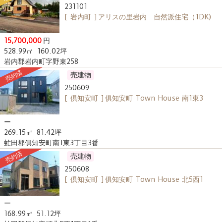
231101
[ 岩内町 ] アリスの里岩内 自然派住宅（1DK)
15,700,000
円
528.99㎡
160.02坪
岩内郡岩内町字野束258
売約済
売建物
250609
[ 倶知安町 ] 俱知安町 Town House 南1東3
ー
269.15㎡
81.42坪
虻田郡俱知安町南1東3丁目3番
売約済
売建物
250608
[ 倶知安町 ] 俱知安町 Town House 北5西1
ー
168.99㎡
51.12坪