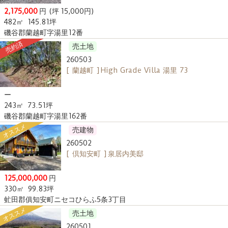
2,175,000
円
(坪 15,000円)
482㎡
145.81坪
磯谷郡蘭越町字湯里12番
売約済
売土地
260503
[ 蘭越町 ] High Grade Villa 湯里 73
ー
243㎡
73.51坪
磯谷郡蘭越町字湯里162番
オススメ
売建物
260502
[ 倶知安町 ] 泉居内美邸
125,000,000
円
330㎡
99.83坪
虻田郡俱知安町ニセコひらふ5条3丁目
オススメ
売土地
260501