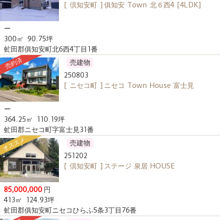
[ 倶知安町 ] 俱知安 Town 北６西4 [4LDK]
ー
300㎡
90.75坪
虻田郡俱知安町北6西4丁目1番
売約済
売建物
250803
[ ニセコ町 ] ニセコ Town House 富士見
ー
364.25㎡
110.19坪
虻田郡ニセコ町字富士見31番
オススメ
売建物
251202
[ 倶知安町 ] ステージ 泉居 HOUSE
85,000,000
円
413㎡
124.93坪
虻田郡俱知安町ニセコひらふ5条3丁目76番