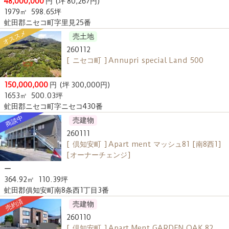
48,000,000
円
(坪 80,267円)
1979㎡
598.65坪
虻田郡ニセコ町字里見25番
オススメ
売土地
260112
[ ニセコ町 ] Annupri special Land 500
150,000,000
円
(坪 300,000円)
1653㎡
500.03坪
虻田郡ニセコ町字ニセコ430番
商談中
売建物
260111
[ 倶知安町 ] Apart ment マッシュ81 [南8西1]
[オーナーチェンジ]
ー
364.92㎡
110.39坪
虻田郡俱知安町南8条西1丁目3番
売約済
売建物
260110
[ 倶知安町 ] Apart Ment GARDEN OAK 82