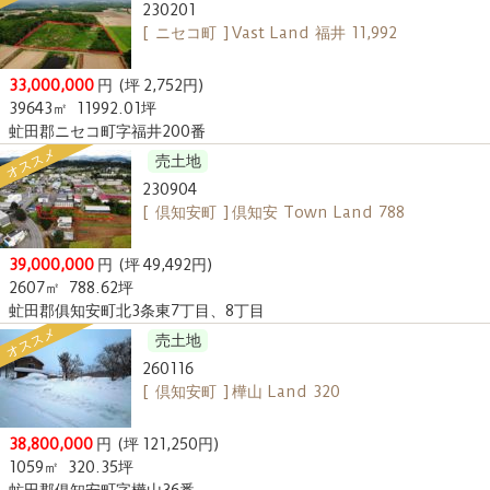
230201
[ ニセコ町 ] Vast Land 福井 11,992
33,000,000
円
(坪 2,752円)
39643㎡
11992.01坪
虻田郡ニセコ町字福井200番
オススメ
売土地
230904
[ 倶知安町 ] 倶知安 Town Land 788
39,000,000
円
(坪 49,492円)
2607㎡
788.62坪
虻田郡俱知安町北3条東7丁目、8丁目
オススメ
売土地
260116
[ 倶知安町 ] 樺山 Land 320
38,800,000
円
(坪 121,250円)
1059㎡
320.35坪