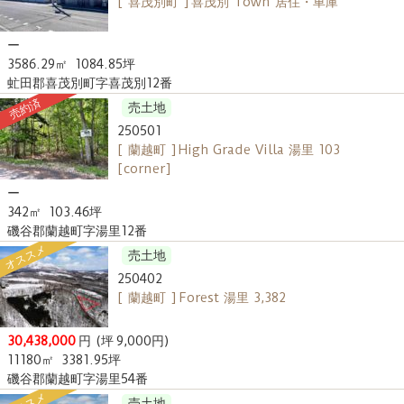
[ 喜茂別町 ] 喜茂別 Town 居住・車庫
ー
3586.29㎡
1084.85坪
虻田郡喜茂別町字喜茂別12番
売約済
売土地
250501
[ 蘭越町 ] High Grade Villa 湯里 103
[corner]
ー
342㎡
103.46坪
磯谷郡蘭越町字湯里12番
オススメ
売土地
250402
[ 蘭越町 ] Forest 湯里 3,382
30,438,000
円
(坪 9,000円)
11180㎡
3381.95坪
磯谷郡蘭越町字湯里54番
売土地