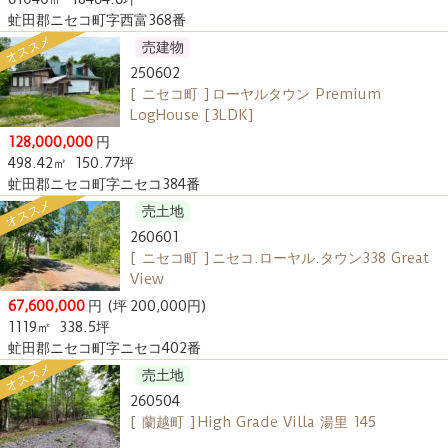
虻田郡ニセコ町字西富368番
オススメ
売建物
250602
[ ニセコ町 ] ローヤルタウン Premium
LogHouse [3LDK]
128,000,000
円
498.42㎡
150.77坪
虻田郡ニセコ町字ニセコ384番
オススメ
売土地
260601
[ ニセコ町 ] ニセコ.ローヤル.タウン338 Great
View
67,600,000
円
(坪 200,000円)
1119㎡
338.5坪
虻田郡ニセコ町字ニセコ402番
オススメ
売土地
260504
[ 蘭越町 ] High Grade Villa 湯里 145