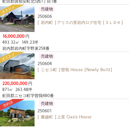
虻田郡俱知安町北5西1丁目1番
オススメ
売建物
250606
[ 岩内町 ] アリスの里岩内ログ住宅 [３ＬＤＫ]
16,000,000
円
493.32㎡
149.23坪
岩内郡岩内町字野束258番
オススメ
売建物
250604
[ ニセコ町 ] 曽我 House [Newly Built]
220,000,000
円
871㎡
263.48坪
虻田郡ニセコ町字曽我480番
売約済
売建物
250601
[ 蘭越町 ] 上里 Oasis House