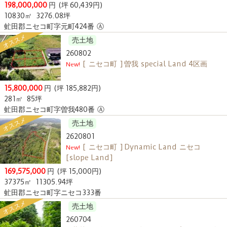
198,000,000
円
(坪 60,439円)
10830㎡
3276.08坪
虻田郡ニセコ町字元町424番 Ⓐ
オススメ
売土地
260802
[ ニセコ町 ] 曽我 special Land 4区画
New!
15,800,000
円
(坪 185,882円)
281㎡
85坪
虻田郡ニセコ町字曽我480番 Ⓐ
オススメ
売土地
2620801
[ ニセコ町 ] Dynamic Land ニセコ
New!
[slope Land]
169,575,000
円
(坪 15,000円)
37375㎡
11305.94坪
虻田郡ニセコ町字ニセコ333番
オススメ
売土地
260704