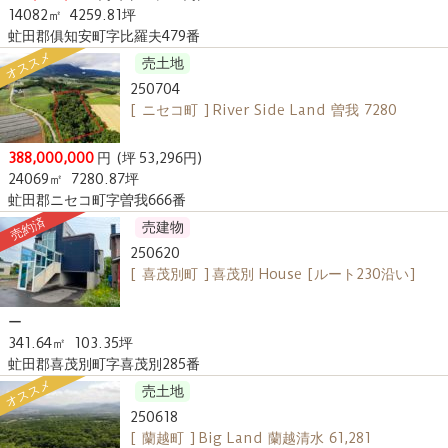
14082㎡
4259.81坪
虻田郡俱知安町字比羅夫479番
オススメ
売土地
250704
[ ニセコ町 ] River Side Land 曽我 7280
388,000,000
円
(坪 53,296円)
24069㎡
7280.87坪
虻田郡ニセコ町字曽我666番
売約済
売建物
250620
[ 喜茂別町 ] 喜茂別 House [ルート230沿い]
ー
341.64㎡
103.35坪
虻田郡喜茂別町字喜茂別285番
オススメ
売土地
250618
[ 蘭越町 ] Big Land 蘭越清水 61,281