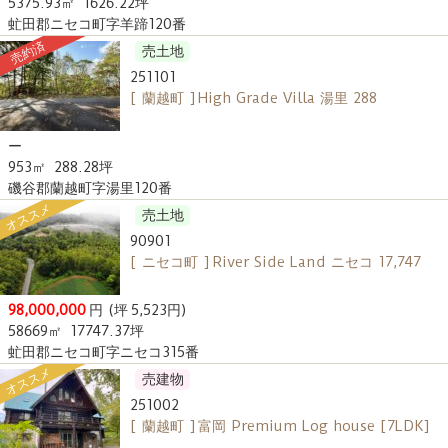
5375.93㎡
1626.22坪
虻田郡ニセコ町字羊蹄120番
売約済
売土地
251101
[ 蘭越町 ] High Grade Villa 湯里 288
ー
953㎡
288.28坪
磯谷郡蘭越町字湯里120番
オススメ
売土地
90901
[ ニセコ町 ] River Side Land ニセコ 17,747
98,000,000
円
(坪 5,523円)
58669㎡
17747.37坪
虻田郡ニセコ町字ニセコ315番
オススメ
売建物
251002
[ 蘭越町 ] 富岡 Premium Log house [7LDK]