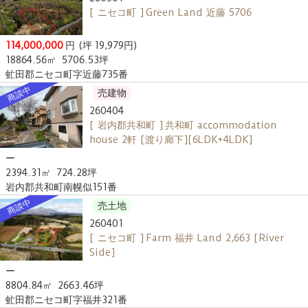
[ ニセコ町 ] Green Land 近藤 5706
114,000,000
円
(坪 19,979円)
18864.56㎡
5706.53坪
虻田郡ニセコ町字近藤735番
商談中
売建物
260404
[ 岩内郡共和町 ] 共和町 accommodation
house 2軒 [渡り廊下][6LDK+4LDK]
ー
2394.31㎡
724.28坪
岩内郡共和町南幌似151番
商談中
売土地
260401
[ ニセコ町 ] Farm 福井 Land 2,663 [River
Side]
ー
8804.84㎡
2663.46坪
虻田郡ニセコ町字福井321番