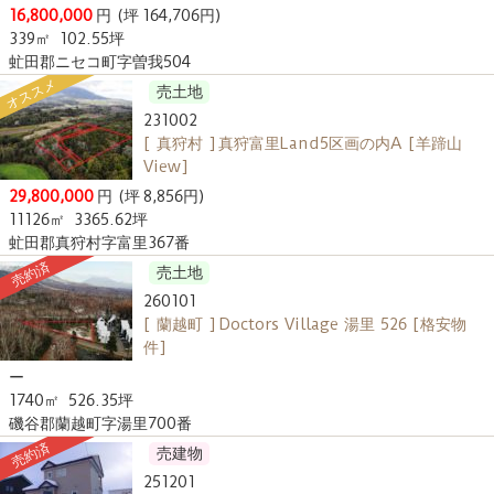
16,800,000
円
(坪 164,706円)
339㎡
102.55坪
虻田郡ニセコ町字曽我504
オススメ
売土地
231002
[ 真狩村 ] 真狩富里Land5区画の内A [羊蹄山
View]
29,800,000
円
(坪 8,856円)
11126㎡
3365.62坪
虻田郡真狩村字富里367番
売約済
売土地
260101
[ 蘭越町 ] Doctors Village 湯里 526 [格安物
件]
ー
1740㎡
526.35坪
磯谷郡蘭越町字湯里700番
売約済
売建物
251201