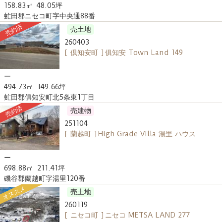
158.83㎡
48.05坪
虻田郡ニセコ町字中央通88番
売約済
売土地
260403
[ 倶知安町 ] 俱知安 Town Land 149
ー
494.73㎡
149.66坪
虻田郡俱知安町北5条東1丁目
売約済
売建物
251104
[ 蘭越町 ] High Grade Villa 湯里 ハウス
ー
698.88㎡
211.41坪
磯谷郡蘭越町字湯里120番
オススメ
売土地
260119
[ ニセコ町 ] ニセコ METSA LAND 277