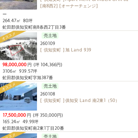
[南8西2] [オーナーチェンジ]
ー
264.47㎡
80坪
虻田郡俱知安町南8条西2丁目3番
オススメ
売土地
260109
[ 倶知安町 ] 旭 Land 939
98,000,000
円
(坪 104,366円)
3106㎡
939.57坪
虻田郡俱知安町字旭387番
オススメ
売土地
260108
[ 倶知安町 ] 俱知安 Land 南2東1（50）
17,500,000
円
(坪 350,000円)
165.24㎡
49.99坪
虻田郡俱知安町南2東1丁目20番
オススメ
売土地