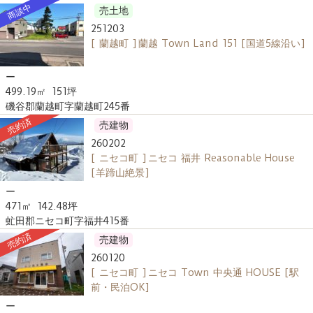
商談中
売土地
251203
[ 蘭越町 ] 蘭越 Town Land 151 [国道5線沿い]
ー
499.19㎡
151坪
磯谷郡蘭越町字蘭越町245番
売約済
売建物
260202
[ ニセコ町 ] ニセコ 福井 Reasonable House
[羊蹄山絶景]
ー
471㎡
142.48坪
虻田郡ニセコ町字福井415番
売約済
売建物
260120
[ ニセコ町 ] ニセコ Town 中央通 HOUSE [駅
前・民泊OK]
ー