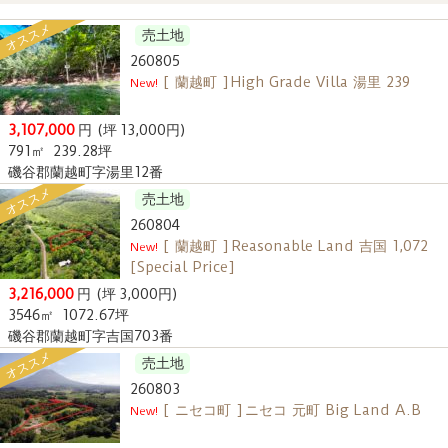
オススメ
売土地
260805
[ 蘭越町 ] High Grade Villa 湯里 239
New!
3,107,000
円
(坪 13,000円)
791㎡
239.28坪
磯谷郡蘭越町字湯里12番
オススメ
売土地
260804
[ 蘭越町 ] Reasonable Land 吉国 1,072
New!
[Special Price]
3,216,000
円
(坪 3,000円)
3546㎡
1072.67坪
磯谷郡蘭越町字吉国703番
オススメ
売土地
260803
[ ニセコ町 ] ニセコ 元町 Big Land A.B
New!