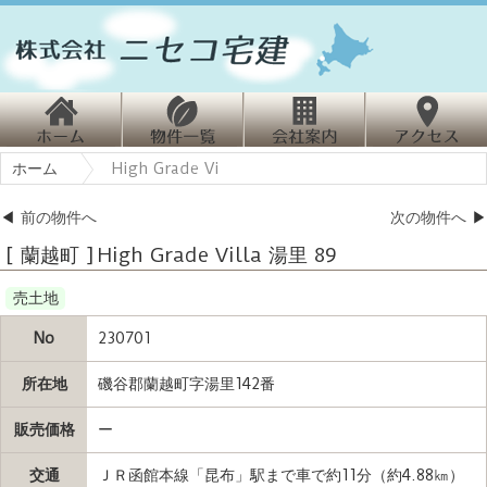
ホ
物
会
ホーム
High Grade Vi
ーム
件情報
社案内
クセス
◀
前の物件へ
次の物件へ
▶
[ 蘭越町 ] High Grade Villa 湯里 89
売土地
No
230701
所在地
磯谷郡蘭越町字湯里142番
販売価格
ー
交通
ＪＲ函館本線「昆布」駅まで車で約11分（約4.88㎞）