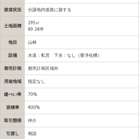
接道状況
分譲地内道路に接する
295㎡
土地面積
89.24坪
地目
山林
設備
水道：私営 下水：なし（要浄化槽）
都市計画
都市計画区域外
用途地域
指定なし
建ぺい率
70%
容積率
400%
取引態様
仲介
引渡し
相談