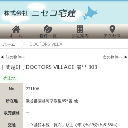
ホ
物
会
ホーム
DOCTORS VILLA
ーム
件情報
社案内
クセス
◀
前の物件へ
次の物件へ
▶
[ 蘭越町 ] DOCTORS VILLAGE 湯里 303
売土地
No
221106
所在地
磯谷郡蘭越町字湯里695番 他
販売価格
ー
交通
ＪＲ函館本線「昆布」駅まで車で約19分(約8.65㎞)