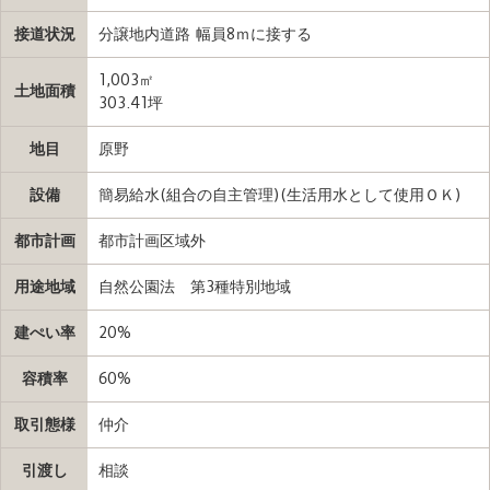
接道状況
分譲地内道路 幅員8ｍに接する
1,003㎡
土地面積
303.41坪
地目
原野
設備
簡易給水(組合の自主管理)(生活用水として使用ＯＫ)
都市計画
都市計画区域外
用途地域
自然公園法 第3種特別地域
建ぺい率
20%
容積率
60%
取引態様
仲介
引渡し
相談