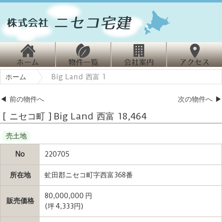
ホ
物
会
ホーム
Big Land 西富 1
ーム
件情報
社案内
クセス
◀
前の物件へ
次の物件へ
▶
[ ニセコ町 ] Big Land 西富 18,464
売土地
No
220705
所在地
虻田郡ニセコ町字西富368番
80,000,000 円
販売価格
(坪 4,333円)