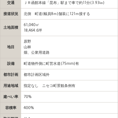
交通
ＪＲ函館本線「昆布」駅まで車で約11分(3.93㎞)
接道状況
北側 町道(幅員8ｍ)舗装に121ｍ接する
61,040㎡
土地面積
18,464.6坪
原野
地目
山林
畑、公衆用道路
設備
町道物件側に町営水道(75mm)有
都市計画
都市計画区域外
用途地域
指定なし ニセコ町景観条例有
建ぺい率
70%
容積率
400%