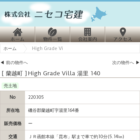
ホ
物
会
ホーム
High Grade Vi
ーム
件情報
社案内
クセス
◀
前の物件へ
次の物件へ
▶
[ 蘭越町 ] High Grade Villa 湯里 140
売土地
No
220305
所在地
磯谷郡蘭越町字湯里164番
販売価格
ー
交通
ＪＲ函館本線「昆布」駅まで車で約10分(5.14㎞)