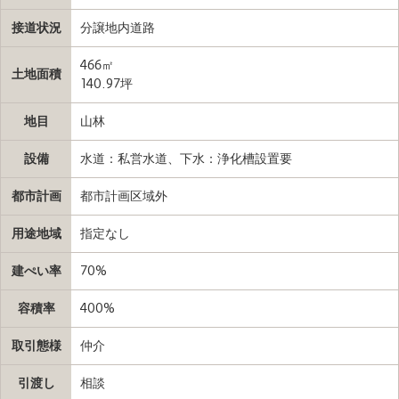
接道状況
分譲地内道路
466㎡
土地面積
140.97坪
地目
山林
設備
水道：私営水道、下水：浄化槽設置要
都市計画
都市計画区域外
用途地域
指定なし
建ぺい率
70%
容積率
400%
取引態様
仲介
引渡し
相談