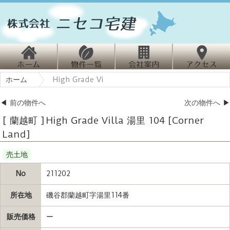
ホ
物
会
ホーム
High Grade Vi
ーム
件情報
社案内
クセス
◀
前の物件へ
次の物件へ
▶
[ 蘭越町 ] High Grade Villa 湯里 104 [Corner
Land]
売土地
No
211202
所在地
磯谷郡蘭越町字湯里114番
販売価格
ー