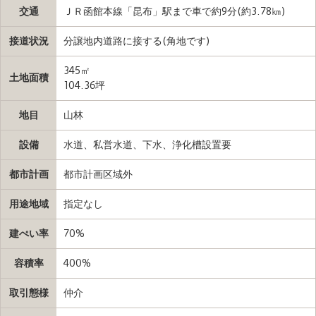
交通
ＪＲ函館本線「昆布」駅まで車で約9分(約3.78㎞)
接道状況
分譲地内道路に接する(角地です)
345㎡
土地面積
104.36坪
地目
山林
設備
水道、私営水道、下水、浄化槽設置要
都市計画
都市計画区域外
用途地域
指定なし
建ぺい率
70%
容積率
400%
取引態様
仲介