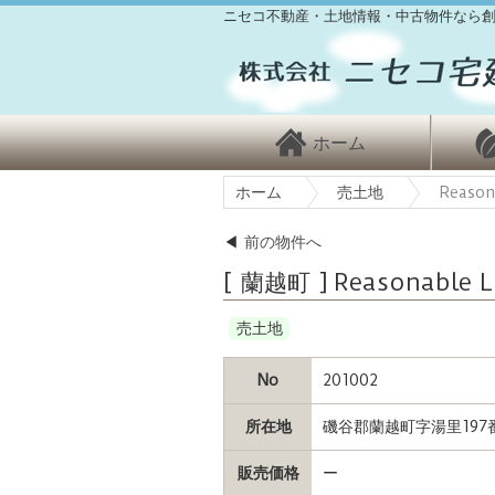
ニセコ不動産・土地情報・中古物件なら創
ホーム
ホーム
売土地
Reason
◀
前の物件へ
[ 蘭越町 ] Reasonable 
売土地
No
201002
所在地
磯谷郡蘭越町字湯里197
販売価格
ー