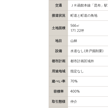
交通
ＪＲ函館本線「昆布」駅ま
接道状況
町道と町道の角地
566㎡
土地面積
171.22坪
地目
山林
設備
水道なし(井戸掘削要)
都市計画
都市計画区域外
用途地域
指定なし
建ぺい率
70%
容積率
400%
取引態様
仲介