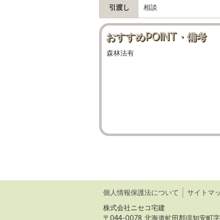
引渡し
相談
おすすめPOINT・備考
森林法有
個人情報保護法について
サイトマ
株式会社ニセコ宅建
〒044-0078 北海道虻田郡倶知安町字