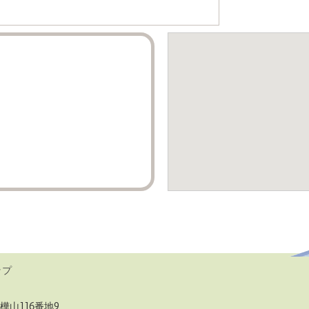
ップ
樺山116番地9