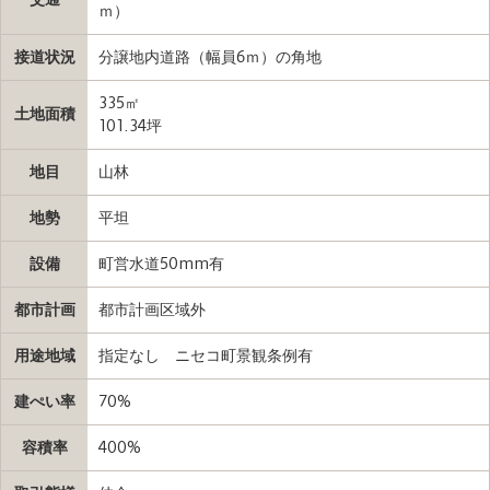
ｍ）
接道状況
分譲地内道路（幅員6ｍ）の角地
335㎡
土地面積
101.34坪
地目
山林
地勢
平坦
設備
町営水道50mm有
都市計画
都市計画区域外
用途地域
指定なし ニセコ町景観条例有
建ぺい率
70%
容積率
400%