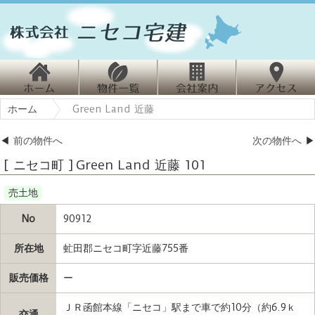
ホ
物
会
ホーム
Green Land 近藤
ーム
件情報
社案内
クセス
◀
前の物件へ
次の物件へ
▶
[ ニセコ町 ] Green Land 近藤 101
売土地
No
90912
所在地
虻田郡ニセコ町字近藤755番
販売価格
ー
ＪＲ函館本線「ニセコ」駅まで車で約10分（約6.9ｋ
交通