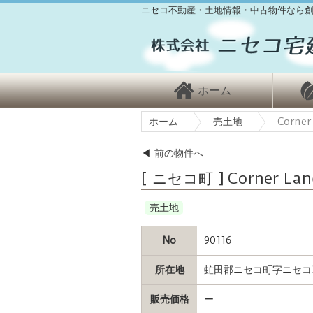
ニセコ不動産・土地情報・中古物件なら創
ホーム
ホーム
売土地
Corne
◀
前の物件へ
[ ニセコ町 ] Corner L
売土地
No
90116
所在地
虻田郡ニセコ町字ニセコ3
販売価格
ー