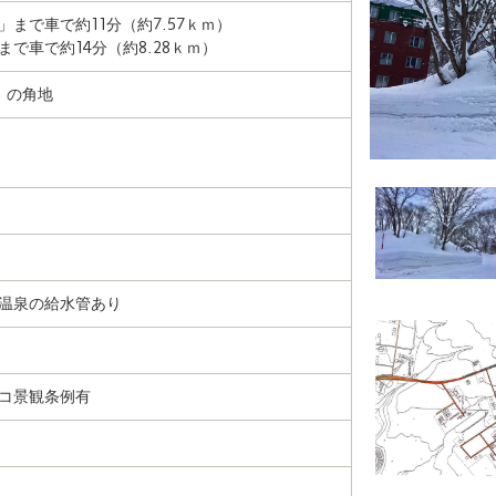
まで車で約11分（約7.57ｋｍ）
で車で約14分（約8.28ｋｍ）
）の角地
温泉の給水管あり
コ景観条例有