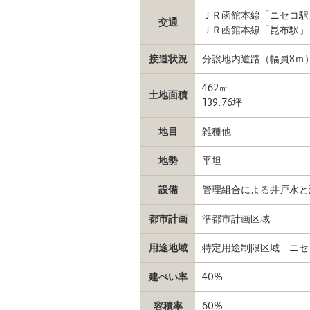
ＪＲ函館本線「ニセコ駅」
交通
ＪＲ函館本線「昆布駅」ま
接道状況
分譲地内道路（幅員8ｍ
462㎡
土地面積
139.76坪
地目
雑種他
地勢
平坦
設備
管理組合による井戸水と
都市計画
準都市計画区域
用途地域
特定用途制限区域 ニセ
建ぺい率
40%
容積率
60%