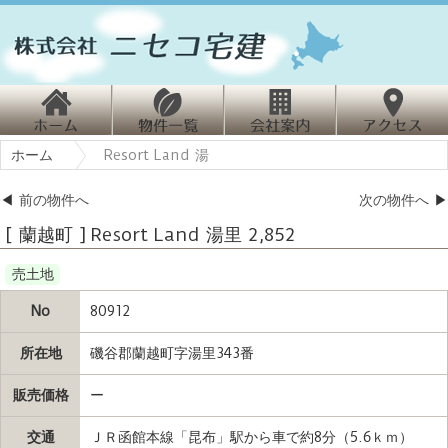
ホ
物
会
ホーム
Resort Land 湯
ーム
件情報
社案内
クセス
◀
前の物件へ
次の物件へ
▶
[ 蘭越町 ] Resort Land 湯里 2,852
売土地
No
80912
所在地
磯谷郡蘭越町字湯里343番
販売価格
ー
交通
ＪＲ函館本線「昆布」駅から車で約8分（5.6ｋｍ）