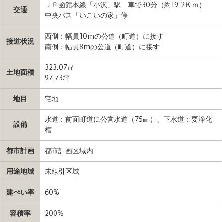
ＪＲ函館本線「小沢」駅 車で30分（約19.2Ｋｍ）
交通
中央バス「いこいの家」停
西側：幅員10mの公道（町道）に接す
接道状況
南側：幅員8mの公道（町道）に接す
323.07㎡
土地面積
97.73坪
地目
宅地
水道：前面町道に公営水道（75㎜）、下水道：要浄化
設備
槽
都市計画
都市計画区域内
用途地域
未線引区域
建ぺい率
60%
容積率
200%