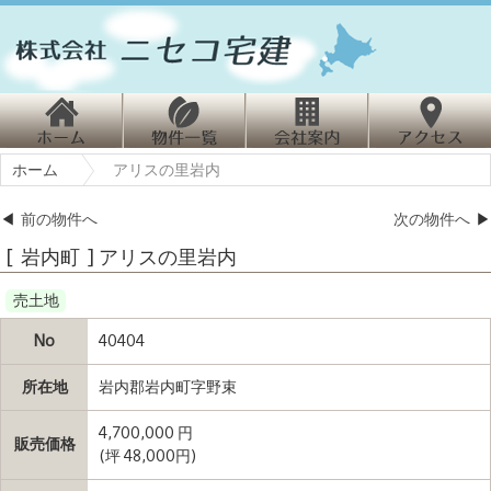
ホ
物
会
ホーム
アリスの里岩内
ーム
件情報
社案内
クセス
◀
前の物件へ
次の物件へ
▶
[ 岩内町 ] アリスの里岩内
売土地
No
40404
所在地
岩内郡岩内町字野束
4,700,000 円
販売価格
(坪 48,000円)