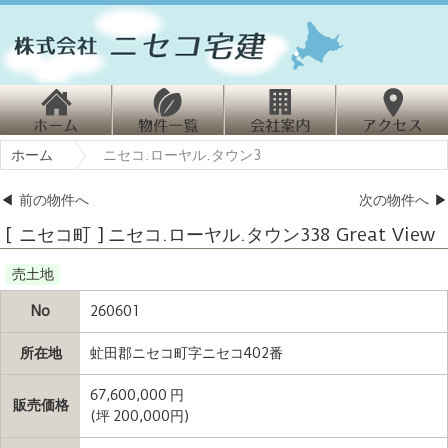
ホ
物
会
ホーム
ニセコ.ローヤル.タウン3
ーム
件情報
社案内
クセス
◀
前の物件へ
次の物件へ
▶
[ ニセコ町 ] ニセコ.ローヤル.タウン338 Great View
売土地
No
260601
所在地
虻田郡ニセコ町字ニセコ402番
67,600,000 円
販売価格
(坪 200,000円)