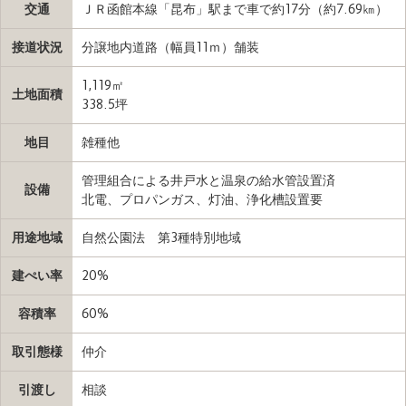
交通
ＪＲ函館本線「昆布」駅まで車で約17分（約7.69㎞）
接道状況
分譲地内道路（幅員11ｍ）舗装
1,119㎡
土地面積
338.5坪
地目
雑種他
管理組合による井戸水と温泉の給水管設置済
設備
北電、プロパンガス、灯油、浄化槽設置要
用途地域
自然公園法 第3種特別地域
建ぺい率
20%
容積率
60%
取引態様
仲介
引渡し
相談