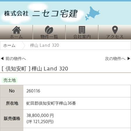
ホ
物
会
ホーム
樺山 Land 320
ーム
件情報
社案内
クセス
◀
前の物件へ
次の物件へ
▶
[ 倶知安町 ] 樺山 Land 320
売土地
No
260116
所在地
虻田郡俱知安町字樺山36番
38,800,000 円
販売価格
(坪 121,250円)