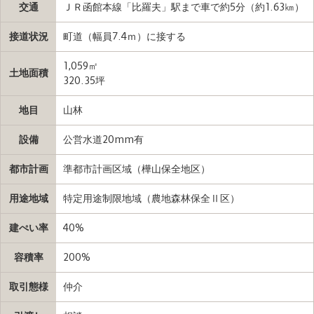
交通
ＪＲ函館本線「比羅夫」駅まで車で約5分（約1.63㎞）
接道状況
町道（幅員7.4ｍ）に接する
1,059㎡
土地面積
320.35坪
地目
山林
設備
公営水道20mm有
都市計画
準都市計画区域（樺山保全地区）
用途地域
特定用途制限地域（農地森林保全Ⅱ区）
建ぺい率
40%
容積率
200%
取引態様
仲介