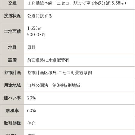
交通
ＪＲ函館本線「ニセコ」駅まで車で約9分(約6.68㎞)
接道状況
公道に接する
1,653㎡
土地面積
500.03坪
地目
原野
設備
前面道路に水道配管有
都市計画
都市計画区域外 ニセコ町景観条例
用途地域
自然公園法 第3種特別地域
建ぺい率
20%
容積率
60%
取引態様
仲介