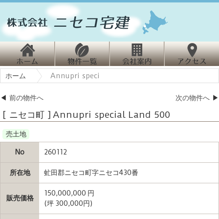
ホ
物
会
ホーム
Annupri speci
ーム
件情報
社案内
クセス
◀
前の物件へ
次の物件へ
▶
[ ニセコ町 ] Annupri special Land 500
売土地
No
260112
所在地
虻田郡ニセコ町字ニセコ430番
150,000,000 円
販売価格
(坪 300,000円)