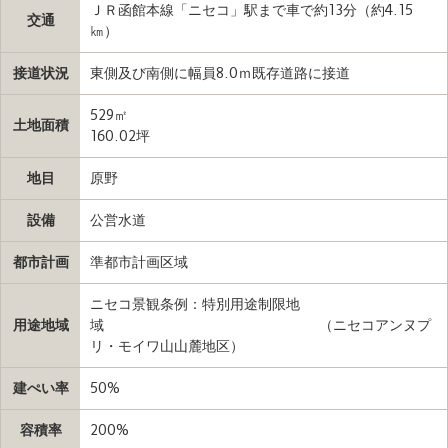
ＪＲ函館本線「ニセコ」駅まで車で約13分（約4.15
交通
㎞）
接道状況
東側及び南側に幅員8.0ｍ既存道路に接道
529㎡
土地面積
160.02坪
地目
原野
設備
公営水道
都市計画
準都市計画区域
ニセコ景観条例：特別用途制限地
用途地域
域 （ニセコアンヌプ
リ・モイワ山山麓地区）
建ぺい率
50%
容積率
200%