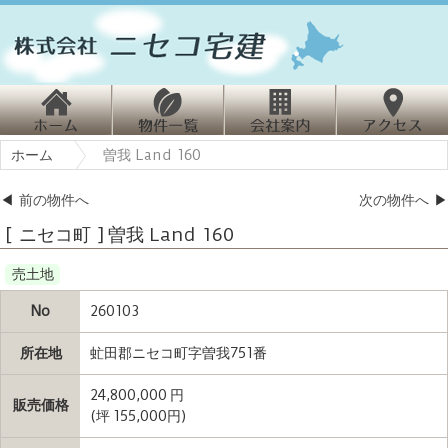
ホ
物
会
ホーム
曽我 Land 160
ーム
件情報
社案内
クセス
◀
前の物件へ
次の物件へ
▶
[ ニセコ町 ] 曽我 Land 160
売土地
No
260103
所在地
虻田郡ニセコ町字曽我751番
24,800,000 円
販売価格
(坪 155,000円)