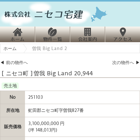
ホ
物
会
ホーム
曽我 Big Land 2
ーム
件情報
社案内
クセス
◀
前の物件へ
次の物件へ
▶
[ ニセコ町 ] 曽我 Big Land 20,944
売土地
No
251103
所在地
虻田郡ニセコ町字曽我827番
3,100,000,000 円
販売価格
(坪 148,013円)