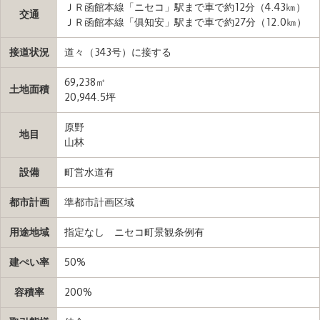
ＪＲ函館本線「ニセコ」駅まで車で約12分（4.43㎞）
交通
ＪＲ函館本線「俱知安」駅まで車で約27分（12.0㎞）
接道状況
道々（343号）に接する
69,238㎡
土地面積
20,944.5坪
原野
地目
山林
設備
町営水道有
都市計画
準都市計画区域
用途地域
指定なし ニセコ町景観条例有
建ぺい率
50%
容積率
200%