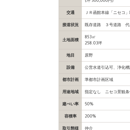
(坪 300,000円)
交通
ＪＲ函館本線「ニセコ」駅
接道状況
既存道路 ３号道路 代
853㎡
土地面積
258.03坪
地目
原野
設備
公営水道引込可、浄化槽
都市計画
準都市計画区域
用途地域
指定なし ニセコ景観条
建ぺい率
50%
容積率
200%
取引態様
仲介