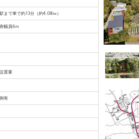
まで車で約13分（約4.08㎞）
表幅員6ｍ
設置要
例有