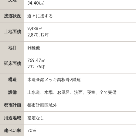
34.40㎞)
接道状況
道々に接する
9,488㎡
土地面積
2,870.12坪
地目
雑種他
769.47㎡
延床面積
232.76坪
構造
木造亜鉛メッキ鋼板葺2階建
設備
上水道、水場、お風呂、洗面、寝室、全て完備
都市計画
都市計画区域外
用途地域
指定なし
建ぺい率
70%