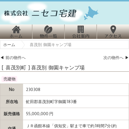
ホ
物
会
ホーム
喜茂別 御園キャンプ場
ーム
件情報
社案内
クセス
◀
前の物件へ
次の物件へ
▶
[ 喜茂別町 ] 喜茂別 御園キャンプ場
売建物
No
230308
所在地
虻田郡喜茂別町字御園183番
販売価格
55,000,000 円
ＪＲ函館本線「俱知安」駅まで車で約1時間7分(約
交通