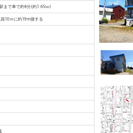
まで車で約4分(約1.65㎞)
幅員10ｍに約19m接する
域