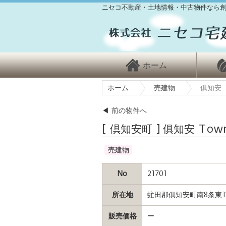
ニセコ不動産・土地情報・中古物件なら創
ホーム
ホーム
売建物
俱知安 T
◀
前の物件へ
[ 倶知安町 ] 俱知安 Town
売建物
No
21701
所在地
虻田郡俱知安町南8条東
販売価格
ー