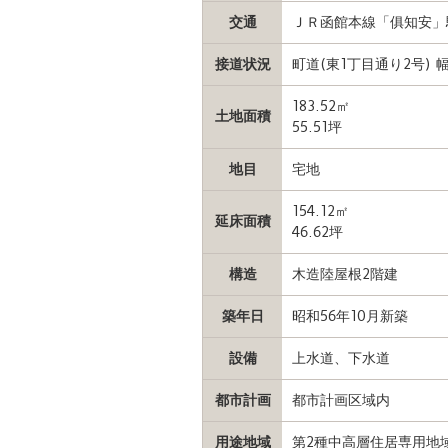
交通
ＪＲ函館本線「俱知安」駅
接道状況
町道(東1丁目通り2号) 
183.52㎡
土地面積
55.51坪
地目
宅地
154.12㎡
延床面積
46.62坪
構造
木造陸屋根2階建
築年日
昭和56年10月新築
設備
上水道、下水道
都市計画
都市計画区域内
用途地域
第2種中高層住居専用地