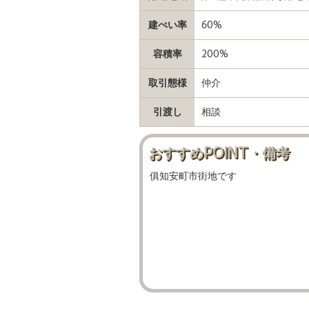
建ぺい率
60%
容積率
200%
取引態様
仲介
引渡し
相談
おすすめPOINT・備考
俱知安町市街地です