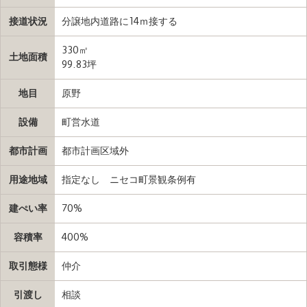
接道状況
分譲地内道路に14ｍ接する
330㎡
土地面積
99.83坪
地目
原野
設備
町営水道
都市計画
都市計画区域外
用途地域
指定なし ニセコ町景観条例有
建ぺい率
70%
容積率
400%
取引態様
仲介
引渡し
相談