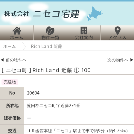
ホ
物
会
ホーム
Rich Land 近藤
ーム
件情報
社案内
クセス
◀
前の物件へ
次の物件へ
▶
[ ニセコ町 ] Rich Land 近藤 ① 100
売建物
No
20604
所在地
虻田郡ニセコ町字近藤274番
販売価格
ー
交通
ＪＲ函館本線「ニセコ」駅まで車で約9分（約4.75㎞）