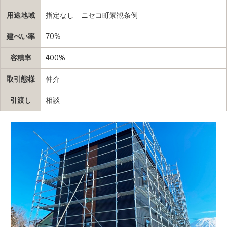
用途地域
指定なし ニセコ町景観条例
建ぺい率
70%
容積率
400%
取引態様
仲介
引渡し
相談