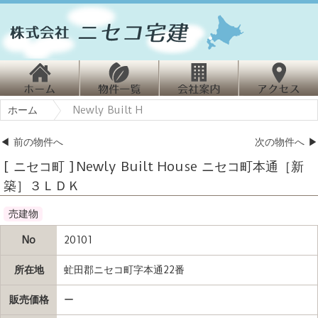
ホ
物
会
ホーム
Newly Built H
ーム
件情報
社案内
クセス
◀
前の物件へ
次の物件へ
▶
[ ニセコ町 ] Newly Built House ニセコ町本通［新
築］３ＬＤＫ
売建物
No
20101
所在地
虻田郡ニセコ町字本通22番
販売価格
ー