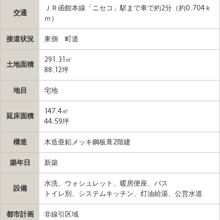
ＪＲ函館本線「ニセコ」駅まで車で約2分（約0.704ｋ
交通
ｍ）
接道状況
東側 町道
291.31㎡
土地面積
88.12坪
地目
宅地
147.4㎡
延床面積
44.59坪
構造
木造亜鉛メッキ鋼板葺2階建
築年日
新築
水洗、ウォシュレット、暖房便座、バス
設備
トイレ別、システムキッチン、灯油給湯、公営水道
都市計画
非線引区域